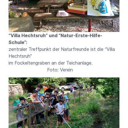
“Villa Hechtsruh” und “Natur-Erste-Hilfe-
Schule”:
zentraler Treffpunkt der Naturfreunde ist die “Villa
Hechtsruh”
im Fockeltengraben an der Teichanlage.
Foto: Verein