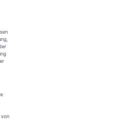
esen
ung,
der
ung
er
re
 von