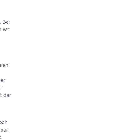
. Bei
 wir
eren
der
er
t der
doch
bar.
e