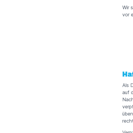
Wir 
vor 
Ha
Als 
auf 
Nach
verp
über
rech
Verp