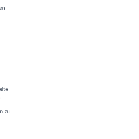
ren
alte
.
en zu