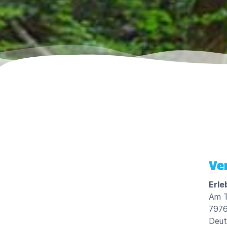
Ve
Erle
Am T
7976
Deut