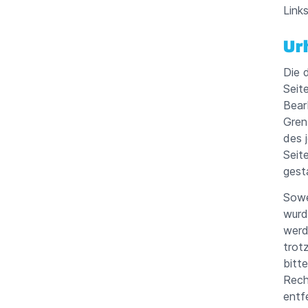
Link
Ur
Die 
Seit
Bear
Gren
des 
Seit
gest
Sowe
wurd
werd
trot
bitt
Rech
entf