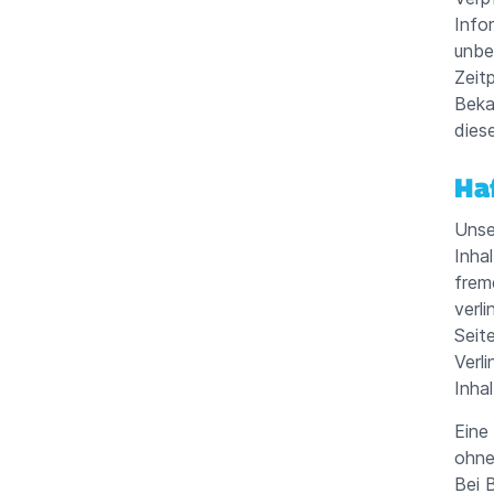
Info
unbe
Zeit
Beka
dies
Ha
Unse
Inha
frem
verli
Seit
Verl
Inha
Eine
ohne
Bei 