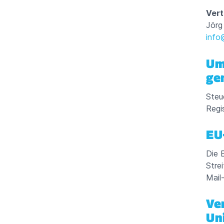
Vert
Jörg
info
Um
ge
Steu
Regi
EU
Die 
Stre
Mail
Ve
Un