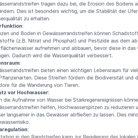
sserrandstreifen tragen dazu bei, die Erosion des Bodens 
indern. Dies ist besonders wichtig, um die Stabilität der Ufer
erqualität zu erhalten.
erfunktion
:
nzen und Boden in Gewässerrandstreifen können Schadstof
stoffe (z.B. Nitrat und Phosphat) und Pestizide aus dem ab
flächenwasser aufnehmen und abbauen, bevor diese in das
ngen. Dadurch wird die Wasserqualität verbessert.
ensraum
:
sserrandstreifen bieten einen wichtigen Lebensraum für viel
Pflanzenarten. Diese Streifen fördern die Biodiversität und d
idore für die Wanderung von Tieren.
utz vor Hochwasser
:
h die Aufnahme von Wasser bei Starkregenereignissen könn
sserrandstreifen helfen, Hochwasserspitzen zu reduzieren 
er langsamer in das Gewässer abfließen zu lassen. Dies min
wasserrisiko.
aregulation
:
tation in den Randstreifen kann zur Regulierung des lokalen 