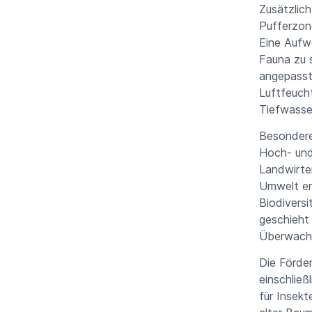
Zusätzlic
Pufferzon
Eine Aufw
Fauna zu 
angepasst
Luftfeuch
Tiefwasse
Besondere
Hoch- und
Landwirte
Umwelt en
Biodiversi
geschieht
Überwach
Die Förder
einschlie
für Insek