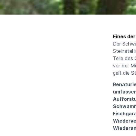
Eines de
Der Schwa
Steinatal
Teile des
vor der M
galt die S
Renaturie
umfassen
Aufforst
Schwamml
Fischgar
Wiederve
Wiederans