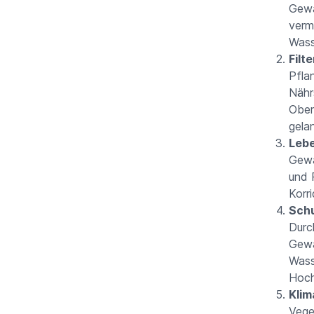
Gewä
verm
Wass
Filt
Pfla
Nähr
Ober
gela
Leb
Gewä
und 
Korr
Sch
Durc
Gewä
Wass
Hoch
Klim
Vege