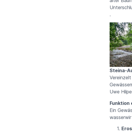
alter Bau
Unterschl
.
Steina-A
Vereinzel
Gewäss
Uwe Hilpe
Funktion
Ein Gewäs
wasserwir
Eros