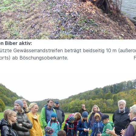
n Biber aktiv:
ützte Gewässerrandstreifen beträgt beidseitig 10 m (außero
nnerorts) ab Böschungsoberkante. Fo