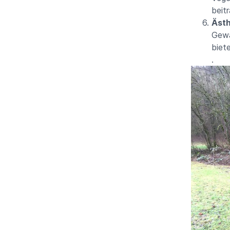
beit
Ästh
Gewä
biet
.