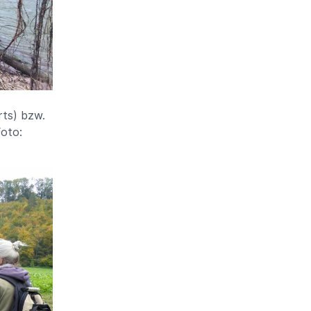
rts) bzw.
to: