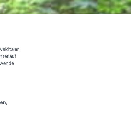
aldtäler.
nterlauf
ndwende
en,