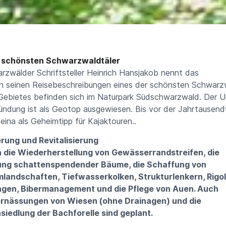
r schönsten Schwarzwaldtäler
rzwälder Schriftsteller Heinrich Hansjakob nennt das
 in seinen Reisebeschreibungen eines der schönsten Schwarzw
 Gebietes befinden sich im Naturpark Südschwarzwald. Der U
ündung ist als Geotop ausgewiesen. Bis vor der Jahrtause
teina als Geheimtipp für Kajaktouren..
rung und Revitalisierung
 die Wiederherstellung von Gewässerrandstreifen, die
ung schattenspendender Bäume, die Schaffung von
andschaften, Tiefwasserkolken, Strukturlenkern, Rigol
agen, Bibermanagement und die Pflege von Auen. Auch
rnässungen von Wiesen (ohne Drainagen) und die
iedlung der Bachforelle sind geplant.