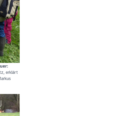
uer:
z, erklärt
rkus