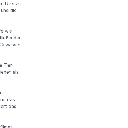
am Ufer zu
 und die
fe wie
fließenden
 Gewässer
e Tier-
ienen als
en
und das
dert das
Klimas