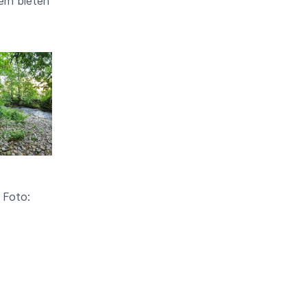
ern bieten
oto: