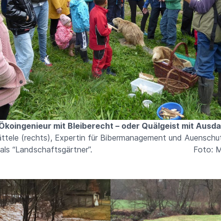
 Ökoingenieur mit Bleiberecht – oder Quälgeist mit Ausda
ättele (rechts), Expertin für Bibermanagement und Auenschut
ber als “Landschaftsgärtner”. Foto: Ma