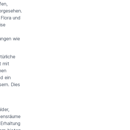
fen,
orgesehen.
Flora und
ise
rungen wie
ürliche
 mit
hen
d ein
sern. Dies
lder,
ebensräume
 Erhaltung