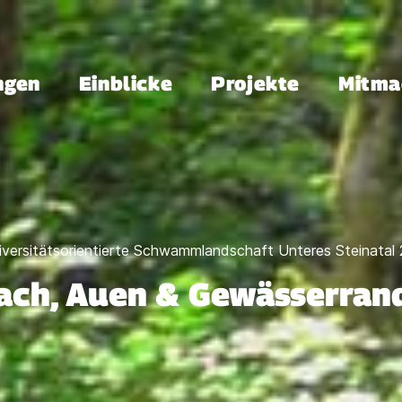
ngen
Einblicke
Projekte
Mitma
iversitätsorientierte Schwammlandschaft Unteres Steinatal
bach, Auen & Gewässerrand