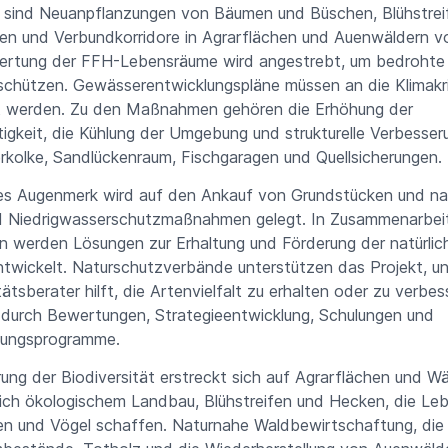
h sind Neuanpflanzungen von Bäumen und Büschen, Blühstrei
en und Verbundkorridore in Agrarflächen und Auenwäldern v
ertung der FFH-Lebensräume wird angestrebt, um bedrohte 
schützen. Gewässerentwicklungspläne müssen an die Klimakr
 werden. Zu den Maßnahmen gehören die Erhöhung der
tigkeit, die Kühlung der Umgebung und strukturelle Verbesse
rkolke, Sandlückenraum, Fischgaragen und Quellsicherungen.
s Augenmerk wird auf den Ankauf von Grundstücken und nat
 Niedrigwasserschutzmaßnahmen gelegt. In Zusammenarbeit
n werden Lösungen zur Erhaltung und Förderung der natürlic
twickelt. Naturschutzverbände unterstützen das Projekt, un
tätsberater hilft, die Artenvielfalt zu erhalten oder zu verbes
 durch Bewertungen, Strategieentwicklung, Schulungen und
ungsprogramme.
ung der Biodiversität erstreckt sich auf Agrarflächen und Wä
ßlich ökologischem Landbau, Blühstreifen und Hecken, die L
ten und Vögel schaffen. Naturnahe Waldbewirtschaftung, die