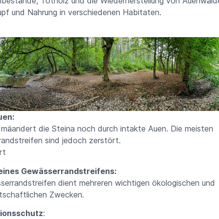
mbestände, Totholz und die Wiederherstellung von Auenwäld
upf und Nahrung in verschiedenen Habitaten.
uen:
t mäandert die Steina noch durch intakte Auen. Die meisten
errandstreifen sind jedoch zerstört. F
rt
 eines Gewässerrandstreifens:
serrandstreifen dient mehreren wichtigen ökologischen und
tschaftlichen Zwecken.
ionsschutz
: