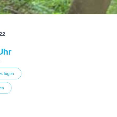
022
n
nzufügen
ren