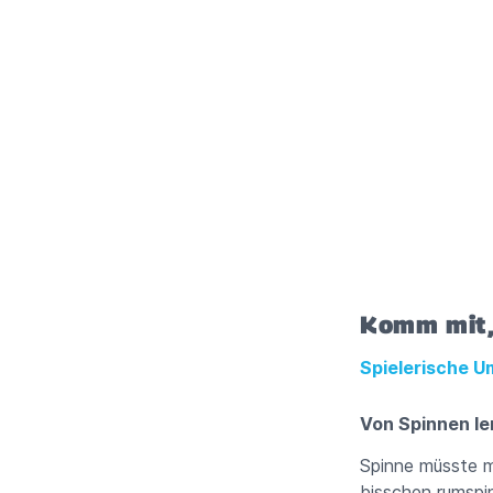
Komm mit, 
Spielerische U
Von Spinnen le
Spinne müsste m
bisschen rumspi