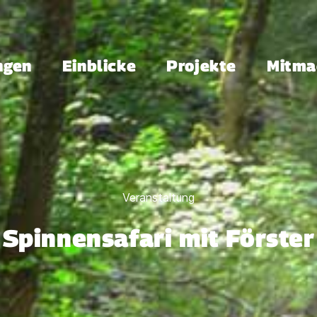
ngen
Einblicke
Projekte
Mitma
Veranstaltung
Spinnensafari mit Förster