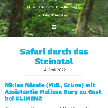
KLIMENZ – Erlebbare Umweltbildung e. V.
info@klimenz.de
Safari durch das
Steinatal
14. April 2022
Niklas Nüssle (MdL, Grüne) mit
Assistentin Melissa Bury zu Gast
bei KLIMENZ