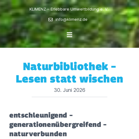
KLIMENZ – Erlebbare Umweltbildung e. V.
info@klimenz.de
Naturbibliothek –
Lesen statt wischen
30. Juni 2026
entschleunigend –
generationenübergreifend –
naturverbunden