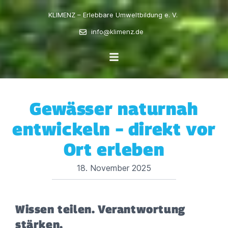
KLIMENZ – Erlebbare Umweltbildung e. V.
info@klimenz.de
Gewässer naturnah
entwickeln – direkt vor
Ort erleben
18. November 2025
Wissen teilen. Verantwortung
stärken.